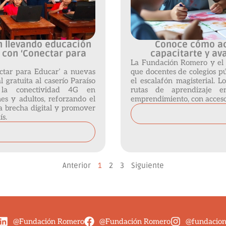
n llevando educación
Conoce cómo ac
 con ‘Conectar para
capacitarte y av
La Fundación Romero y el
ctar para Educar’ a nuevas
que docentes de colegios pú
 gratuita al caserío Paraíso
el escalafón magisterial. L
 la conectividad 4G en
rutas de aprendizaje en
es y adultos, reforzando el
emprendimiento, con acceso 
a brecha digital y promover
ís.
Anterior
1
2
3
Siguiente
@Fundación Romero
@Fundación Romero
@fundacio