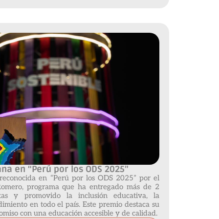
a en “Perú por los ODS 2025”
reconocida en “Perú por los ODS 2025” por el
Romero, programa que ha entregado más de 2
tas y promovido la inclusión educativa, la
imiento en todo el país. Este premio destaca su
miso con una educación accesible y de calidad.