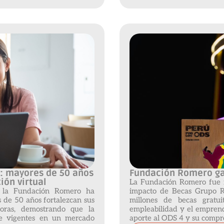
a: mayores de 50 años
Fundación Romero gan
ión virtual
La Fundación Romero fue 
e la Fundación Romero ha
impacto de Becas Grupo 
 de 50 años fortalezcan sus
millones de becas gratui
doras, demostrando que la
empleabilidad y el emprend
se vigentes en un mercado
aporte al ODS 4 y su compro